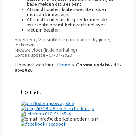
balie melden dat u er bent.
Afstand houden: buiten wachten als er
mensen binnen zijn.
Afstand houden in de spreekkamer: de
assistente neemt het eventueel over.
Met pin betalen.
Categorieën
Tags
Algemeen
,
Virusinfectie
coronavirus
,
hygiëne
,
lockdown
Nieuwe vloer (in de herhaling)
Corona update - 01-07-2020
U bevindt zich hier:
Home
>
Corona update - 11-
05-2020
Contact
Rodenrijseweg 55 b
2651BN Berkel en Rodenrijs
010-5114546
info@dkberkelenrodenrijs.nl
Facebook