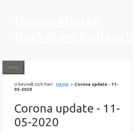
Ga
Dierenkliniek
naar
de
inhoud
Berkel en Rodenri
Menu
U bevindt zich hier:
Home
>
Corona update - 11-
05-2020
Corona update - 11-
05-2020