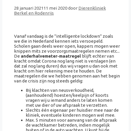
28 januari 2021
11 mei 2020
door
Dierenkliniek
Berkel en Rodenrijs
Vanaf vandaag is de "intelligente lockdown" zoals
we die in Nederland kennen iets versoepeld.
Scholen gaan deels weer open, kappers mogen weer
knippen mits ze voorzorgsmaatregelen nemen etc...
De
anderhalvemeter-maatregel
blijft echter van
kracht omdat Corona nog lang niet is verslagen (en
dat zal nog lang duren) dus wij vragen u dan ook met
kracht om hier rekening mee te houden. De
maatregelen die we hebben genomen aan het begin
van de crisis zijn nog steeds geldig:
Bij klachten van neusverkoudheid,
(aanhoudend) hoesten/keelpijn of koorts
vragen wij u iemand anders te laten komen
met uw dier of uw afspraak te verzetten.
Slechts één eigenaar per huisdier mee naar de
kliniek, eventuele kinderen mogen wel mee.
Max. 5 minuten voor aanvang van de afspraak
de wachtkamer betreden, indien mogelijk
buiten of in de auto wachten. U kunt bij de