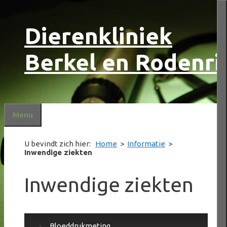
Ga
Dierenkliniek
naar
de
inhoud
Berkel en Rodenri
Menu
U bevindt zich hier:
Home
>
Informatie
>
Inwendige ziekten
Inwendige ziekten
Bloeddrukmeting