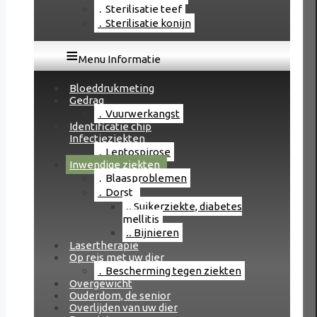
Sterilisatie teef
Sterilisatie konijn
Menu Informatie
Bloeddrukmeting
Gedrag
Vuurwerkangst
Identificatie chip
Infectieziekten
Leptospirose
Inwendige ziekten
Blaasproblemen
Dorst
Suikerziekte, diabetes
mellitis
Bijnieren
Lasertherapie
Op reis met uw dier
Bescherming tegen ziekten
Overgewicht
Ouderdom, de senior
Overlijden van uw dier