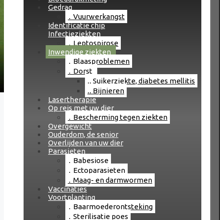
Gedrag
Vuurwerkangst
Identificatie chip
Infectieziekten
Leptospirose
Inwendige ziekten
Blaasproblemen
Dorst
Suikerziekte, diabetes mellitis
Bijnieren
Lasertherapie
Op reis met uw dier
Bescherming tegen ziekten
Overgewicht
Ouderdom, de senior
Overlijden van uw dier
Parasieten
Babesiose
Ectoparasieten
Maag- en darmwormen
Vaccinaties
Voortplanting
Baarmoederontsteking
Sterilisatie poes