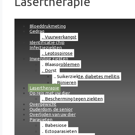
Lasertherapie
Bloeddrukmeting
Gedrag
Vuurwerkangst
Identificatie chip
Infectieziekten
Leptospirose
Inwendige ziekten
Blaasproblemen
Dorst
Suikerziekte, diabetes mellitis
Bijnieren
Lasertherapie
Op reis met uw dier
Bescherming tegen ziekten
Overgewicht
Ouderdom, de senior
Overlijden van uw dier
Parasieten
Babesiose
Ectoparasieten