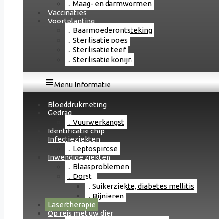
Maag- en darmwormen
Vaccinaties
Voortplanting
Baarmoederontsteking
Sterilisatie poes
Sterilisatie teef
Sterilisatie konijn
Menu Informatie
Bloeddrukmeting
Gedrag
Vuurwerkangst
Identificatie chip
Infectieziekten
Leptospirose
Inwendige ziekten
Blaasproblemen
Dorst
Suikerziekte, diabetes mellitis
Bijnieren
Lasertherapie
Op reis met uw dier