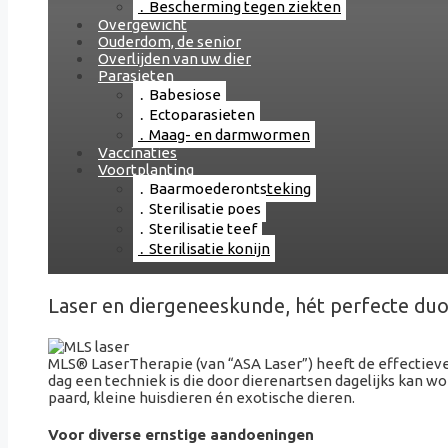
Bescherming tegen ziekten
Overgewicht
Ouderdom, de senior
Overlijden van uw dier
Parasieten
Babesiose
Ectoparasieten
Maag- en darmwormen
Vaccinaties
Voortplanting
Baarmoederontsteking
Sterilisatie poes
Sterilisatie teef
Sterilisatie konijn
Laser en diergeneeskunde, hét perfecte duo
MLS® LaserTherapie (van “ASA Laser”) heeft de effectieve
dag een techniek is die door dierenartsen dagelijks kan wo
paard, kleine huisdieren én exotische dieren.
Voor diverse ernstige aandoeningen