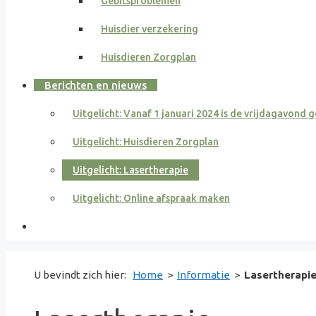
Gebitsproblemen
Huisdier verzekering
Huisdieren Zorgplan
Berichten en nieuws
Uitgelicht: Vanaf 1 januari 2024 is de vrijdagavond 
Uitgelicht: Huisdieren Zorgplan
Uitgelicht: Lasertherapie
Uitgelicht: Online afspraak maken
U bevindt zich hier:
Home
>
Informatie
>
Lasertherapi