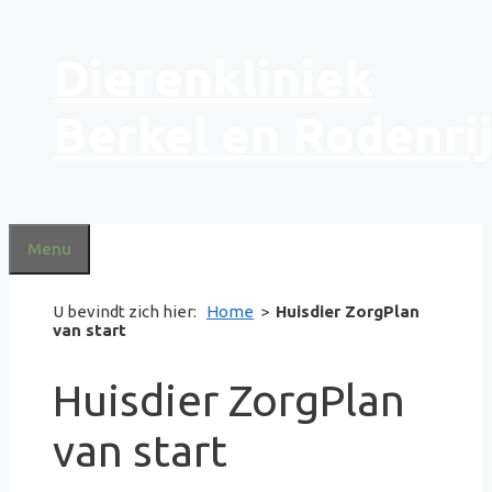
Ga
Dierenkliniek
naar
de
inhoud
Berkel en Rodenri
Menu
U bevindt zich hier:
Home
>
Huisdier ZorgPlan
van start
Huisdier ZorgPlan
van start