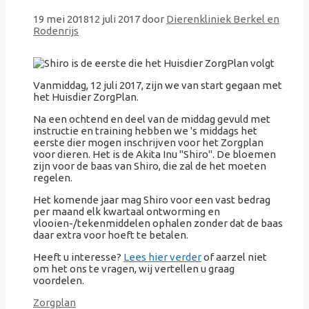
19 mei 2018
12 juli 2017
door
Dierenkliniek Berkel en
Rodenrijs
Vanmiddag, 12 juli 2017, zijn we van start gegaan met
het Huisdier ZorgPlan.
Na een ochtend en deel van de middag gevuld met
instructie en training hebben we 's middags het
eerste dier mogen inschrijven voor het Zorgplan
voor dieren. Het is de Akita Inu "Shiro". De bloemen
zijn voor de baas van Shiro, die zal de het moeten
regelen.
Het komende jaar mag Shiro voor een vast bedrag
per maand elk kwartaal ontworming en
vlooien-/tekenmiddelen ophalen zonder dat de baas
daar extra voor hoeft te betalen.
Heeft u interesse?
Lees hier verder
of aarzel niet
om het ons te vragen, wij vertellen u graag
voordelen.
Categorieën
Zorgplan