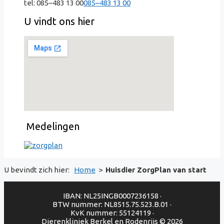
tel:
085–483 13 00
085–483 13 00
U vindt ons hier
Medelingen
U bevindt zich hier:
Home
>
Huisdier ZorgPlan van start
IBAN: NL25INGB0007236158 ·
BTW nummer: NL8515.75.523.B.01 ·
KvK nummer: 55124119 ·
Dierenkliniek Berkel en Rodenrijs © 2026