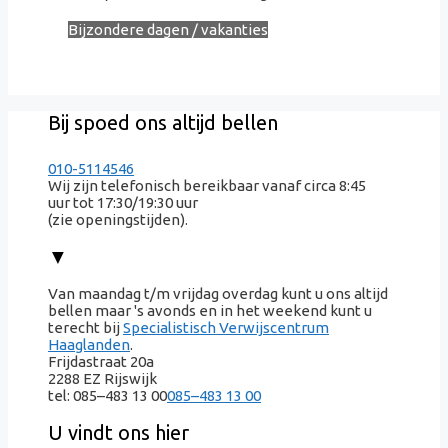
Bijzondere dagen / vakanties
Bij spoed ons altijd bellen
010-5114546
Wij zijn telefonisch bereikbaar vanaf circa 8:45
uur tot 17:30/19:30 uur
(zie openingstijden).
▼
Van maandag t/m vrijdag overdag kunt u ons altijd
bellen maar 's avonds en in het weekend kunt u
terecht bij
Specialistisch Verwijscentrum
Haaglanden
.
Frijdastraat 20a
2288 EZ Rijswijk
tel:
085–483 13 00
085–483 13 00
U vindt ons hier