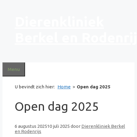
Ga
Dierenkliniek
naar
de
inhoud
Berkel en Rodenri
Menu
U bevindt zich hier:
Home
>
Open dag 2025
Open dag 2025
6 augustus 2025
10 juli 2025
door
Dierenkliniek Berkel
en Rodenrijs