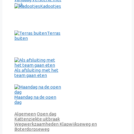
Rick
Kadootjes
Terras
buiten
Als afsluiting met het
team gaan eten
Maandag na de open
dag
Categorieën
Tags
Algemeen
Open dag
Kattenziekte uitbraak
Wegwerkzaamheden Klapwijkseweg en
Boterdorpseweg