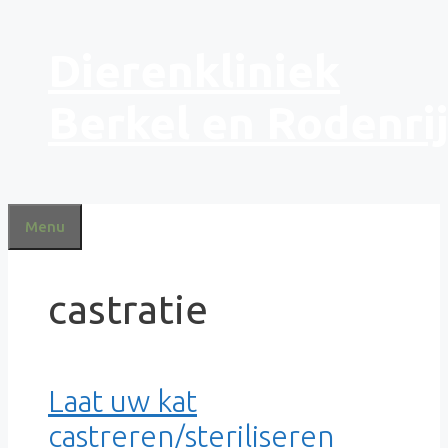
Ga
Dierenkliniek
naar
de
inhoud
Berkel en Rodenri
Menu
castratie
Laat uw kat
castreren/steriliseren