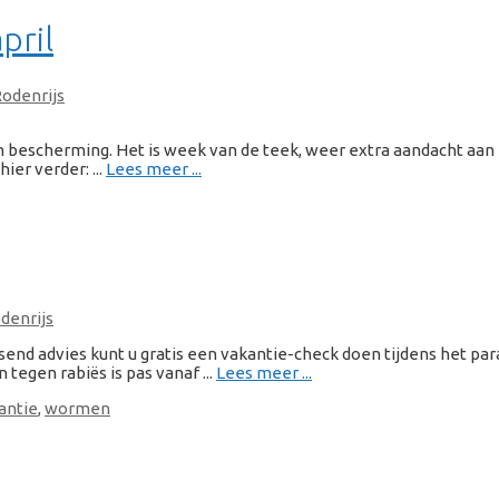
pril
Rodenrijs
en bescherming. Het is week van de teek, weer extra aandacht aan 
ier verder: ...
Lees meer ...
denrijs
send advies kunt u gratis een vakantie-check doen tijdens het par
 tegen rabiës is pas vanaf ...
Lees meer ...
antie
,
wormen