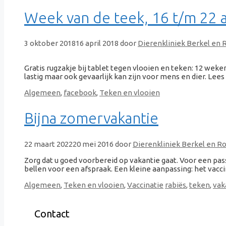
Week van de teek, 16 t/m 22 a
3 oktober 2018
16 april 2018
door
Dierenkliniek Berkel en 
Gratis rugzakje bij tablet tegen vlooien en teken: 12 wek
lastig maar ook gevaarlijk kan zijn voor mens en dier. Lees h
Categorieën
Algemeen
,
facebook
,
Teken en vlooien
Bijna zomervakantie
22 maart 2022
20 mei 2016
door
Dierenkliniek Berkel en Ro
Zorg dat u goed voorbereid op vakantie gaat. Voor een pas
bellen voor een afspraak. Een kleine aanpassing: het vaccin
Categorieën
Tags
Algemeen
,
Teken en vlooien
,
Vaccinatie
rabiës
,
teken
,
vak
Contact