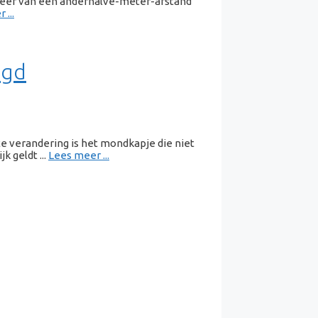
 meer van een anderhalve-meter-afstand
 ...
igd
e verandering is het mondkapje die niet
 geldt ...
Lees meer ...