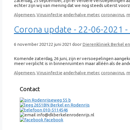
Zaterdag, 25 september, zijn er verdere versoepelingen 
echter zijn wij van mening dat we nog steeds uiterst voorzi
Categorieën
Tags
Algemeen
,
Virusinfectie
anderhalve meter
,
coronavirus
,
m
Corona update - 22-06-2021 
6 november 2021
22 juni 2021
door
Dierenkliniek Berkel en
Komende zaterdag, 26 juni, zijn er versoepelingen aangek
meer verplicht is in binnenruimten maar alléén als de and
Categorieën
Tags
Algemeen
,
Virusinfectie
anderhalve meter
,
coronavirus
,
m
Contact
Rodenrijseweg 55 b
2651BN Berkel en Rodenrijs
010-5114546
info@dkberkelenrodenrijs.nl
Facebook