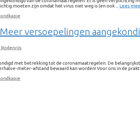
aangekondigd van de coronamaatregelen. Er is geen verplichting
chtig moeten zijn omdat het virus niet weg is (en ook ...
Lees meer
ondkapje
- Meer versoepelingen aangekond
 Rodenrijs
ondigd met betrekking tot de coronamaatregelen. De belangrijkst
erhalve-meter-afstand bewaard kan worden! Voor ons in de praktijk
ondkapje