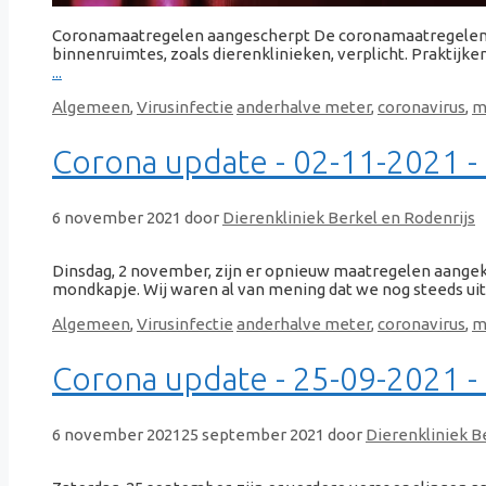
Coronamaatregelen aangescherpt De coronamaatregelen zi
binnenruimtes, zoals dierenklinieken, verplicht. Praktijken
...
Categorieën
Tags
Algemeen
,
Virusinfectie
anderhalve meter
,
coronavirus
,
m
Corona update - 02-11-2021 -
6 november 2021
door
Dierenkliniek Berkel en Rodenrijs
Dinsdag, 2 november, zijn er opnieuw maatregelen aangek
mondkapje. Wij waren al van mening dat we nog steeds uiter
Categorieën
Tags
Algemeen
,
Virusinfectie
anderhalve meter
,
coronavirus
,
m
Corona update - 25-09-2021 -
6 november 2021
25 september 2021
door
Dierenkliniek B