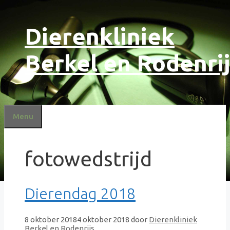
Ga
Dierenkliniek
naar
de
inhoud
Berkel en Rodenri
Menu
fotowedstrijd
Dierendag 2018
8 oktober 2018
4 oktober 2018
door
Dierenkliniek
Berkel en Rodenrijs