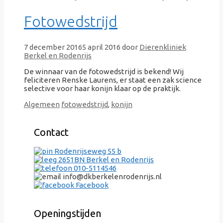
Fotowedstrijd
7 december 2016
5 april 2016
door
Dierenkliniek
Berkel en Rodenrijs
De winnaar van de fotowedstrijd is bekend! Wij
feliciteren Renske Laurens, er staat een zak science
selective voor haar konijn klaar op de praktijk.
Categorieën
Tags
Algemeen
fotowedstrijd
,
konijn
Contact
Rodenrijseweg 55 b
2651BN Berkel en Rodenrijs
010-5114546
info@dkberkelenrodenrijs.nl
Facebook
Openingstijden