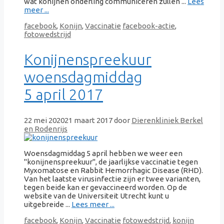
wat konijnen onderling communiceren zullen ...
Lees
meer ...
Categorieën
Tags
facebook
,
Konijn
,
Vaccinatie
facebook-actie
,
fotowedstrijd
Konijnenspreekuur
woensdagmiddag
5 april 2017
22 mei 2020
21 maart 2017
door
Dierenkliniek Berkel
en Rodenrijs
Woensdagmiddag 5 april hebben we weer een
"konijnenspreekuur", de jaarlijkse vaccinatie tegen
Myxomatose en Rabbit Hemorrhagic Disease (RHD).
Van het laatste virusinfectie zijn er twee varianten,
tegen beide kan er gevaccineerd worden. Op de
website van de Universiteit Utrecht kunt u
uitgebreide ...
Lees meer ...
Categorieën
Tags
facebook
,
Konijn
,
Vaccinatie
fotowedstrijd
,
konijn