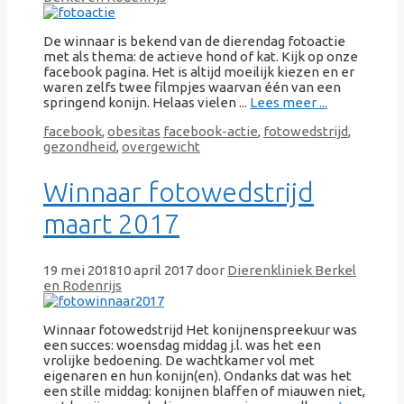
De winnaar is bekend van de dierendag fotoactie
met als thema: de actieve hond of kat. Kijk op onze
facebook pagina. Het is altijd moeilijk kiezen en er
waren zelfs twee filmpjes waarvan één van een
springend konijn. Helaas vielen ...
Lees meer ...
Categorieën
Tags
facebook
,
obesitas
facebook-actie
,
fotowedstrijd
,
gezondheid
,
overgewicht
Winnaar fotowedstrijd
maart 2017
19 mei 2018
10 april 2017
door
Dierenkliniek Berkel
en Rodenrijs
Winnaar fotowedstrijd Het konijnenspreekuur was
een succes: woensdag middag j.l. was het een
vrolijke bedoening. De wachtkamer vol met
eigenaren en hun konijn(en). Ondanks dat was het
een stille middag: konijnen blaffen of miauwen niet,