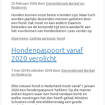
25 februari 2026
door
Dierenkliniek Berkel en
Rodenrijs
Honden kunnen onze beste vrienden zijn. Maar toch
worden jaarlijks duizenden mensen gebeten door
een hond. Dat moet en kan anders! Daarom
besteden we de komende tijd extra aandacht aan
het voorkomen van hondenbeten. Lees verder op
Categorieën
Tags
Algemeen
,
Gedrag
agressie
,
hond
Hondenpaspoort vanaf
2020 verplicht
7 mei 2019
5 oktober 2018
door
Dierenkliniek Berkel
en Rodenrijs
Elke nieuwe hond in Nederland moet vanaf 1 januari
2020 een hondenpaspoort hebben. Op die manier
weten kopers waar een hond vandaan komt en
welke inentingen het dier heeft gehad. Minister
Schouten vindt Werelddierendag een goede