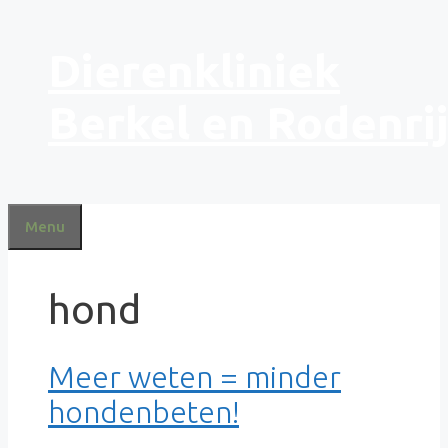
Ga
Dierenkliniek
naar
de
inhoud
Berkel en Rodenri
Menu
hond
Meer weten = minder
hondenbeten!