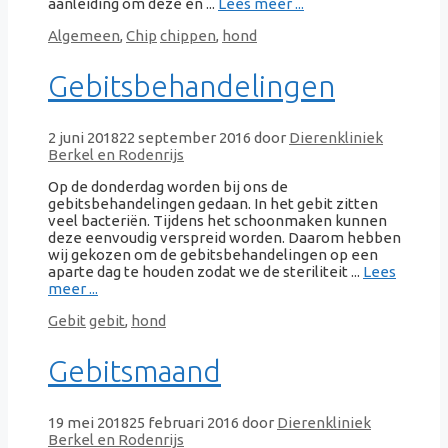
aanleiding om deze en ...
Lees meer ...
Categorieën
Tags
Algemeen
,
Chip
chippen
,
hond
Gebitsbehandelingen
2 juni 2018
22 september 2016
door
Dierenkliniek
Berkel en Rodenrijs
Op de donderdag worden bij ons de
gebitsbehandelingen gedaan. In het gebit zitten
veel bacteriën. Tijdens het schoonmaken kunnen
deze eenvoudig verspreid worden. Daarom hebben
wij gekozen om de gebitsbehandelingen op een
aparte dag te houden zodat we de steriliteit ...
Lees
meer ...
Categorieën
Tags
Gebit
gebit
,
hond
Gebitsmaand
19 mei 2018
25 februari 2016
door
Dierenkliniek
Berkel en Rodenrijs