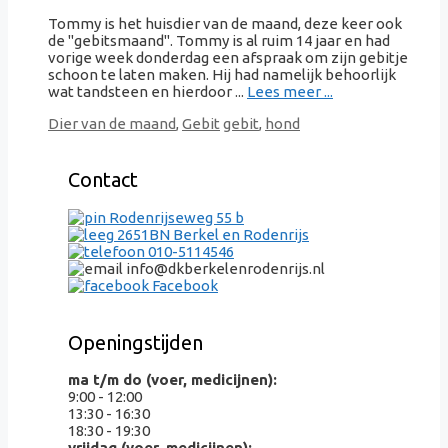
Tommy is het huisdier van de maand, deze keer ook
de "gebitsmaand". Tommy is al ruim 14 jaar en had
vorige week donderdag een afspraak om zijn gebitje
schoon te laten maken. Hij had namelijk behoorlijk
wat tandsteen en hierdoor ...
Lees meer ...
Categorieën
Tags
Dier van de maand
,
Gebit
gebit
,
hond
Contact
Rodenrijseweg 55 b
2651BN Berkel en Rodenrijs
010-5114546
info@dkberkelenrodenrijs.nl
Facebook
Openingstijden
ma t/m do (voer, medicijnen):
9:00 - 12:00
13:30 - 16:30
18:30 - 19:30
vrijdag (voer, medicijnen):