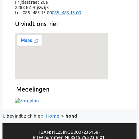
Frijdastraat 20a
2288 EZ Rijswijk
tel:
085–483 13 00
085–483 13 00
U vindt ons hier
Medelingen
U bevindt zich hier:
Home
>
hond
IBAN: NL25INGB0007236158 ·
BTW nummer: NL8515.75.523.B.01 ·