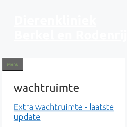
Ga
Dierenkliniek
naar
de
inhoud
Berkel en Rodenri
Menu
wachtruimte
Extra wachtruimte - laatste
update