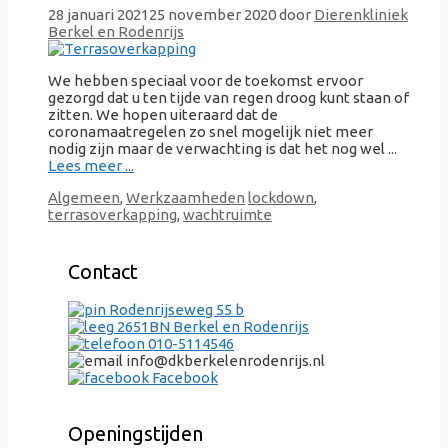
28 januari 2021
25 november 2020
door
Dierenkliniek
Berkel en Rodenrijs
We hebben speciaal voor de toekomst ervoor
gezorgd dat u ten tijde van regen droog kunt staan of
zitten. We hopen uiteraard dat de
coronamaatregelen zo snel mogelijk niet meer
nodig zijn maar de verwachting is dat het nog wel ...
Lees meer ...
Categorieën
Tags
Algemeen
,
Werkzaamheden
lockdown
,
terrasoverkapping
,
wachtruimte
Contact
Rodenrijseweg 55 b
2651BN Berkel en Rodenrijs
010-5114546
info@dkberkelenrodenrijs.nl
Facebook
Openingstijden